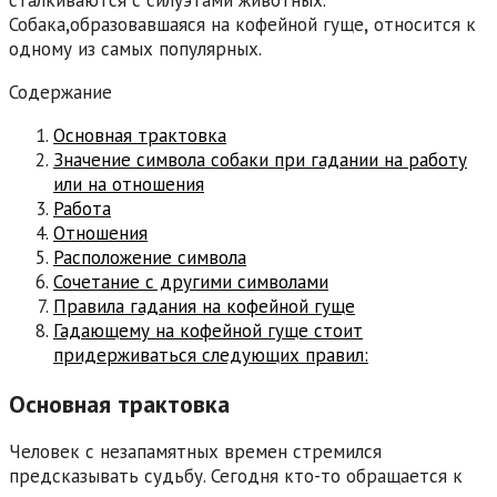
сталкиваются с силуэтами животных.
Собака
,
образовавшаяся на кофейной гуще
,
относится к
одному из самых популярных.
Содержание
Основная трактовка
Значение символа собаки при гадании на работу
или на отношения
Работа
Отношения
Расположение символа
Сочетание с другими символами
Правила гадания на кофейной гуще
Гадающему на кофейной гуще стоит
придерживаться следующих правил:
Основная трактовка
Человек с незапамятных времен стремился
предсказывать судьбу. Сегодня кто-то обращается к