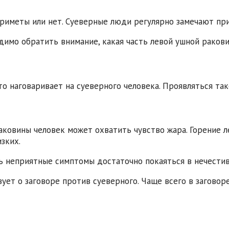
риметы или нет. Суеверные люди регулярно замечают при
димо обратить внимание, какая часть левой ушной ракови
-то наговаривает на суеверного человека. Проявляться т
ковины человек может охватить чувство жара. Горение л
зких.
ь неприятные симптомы достаточно покаяться в нечестив
вует о заговоре против суеверного. Чаще всего в загово