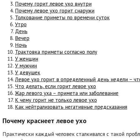
Почему горит левое ухо внутри
Почему левое ухо горит снаружи
Толкование приметы по времени суток
Утро
День
Вечер
Ночь
Трактовка приметы согласно полу
У женщин
У мужчин
У девушек
Левое ухо горит в определенный день недели – чт
Что делать, если горит левое ухо
Жар левого уха – примета или заболевание
К чему горит не только левое ухо
Как нейтрализовать негативные предсказания
Почему краснеет левое ухо
Практически каждый человек сталкивался с такой пробл