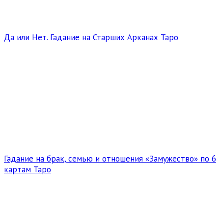
Да или Нет. Гадание на Старших Арканах Таро
Гадание на брак, семью и отношения «Замужество» по 6
картам Таро