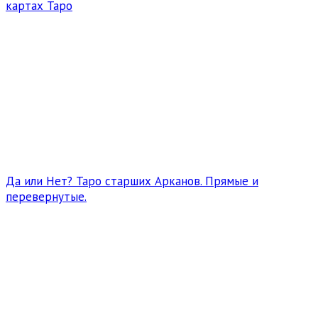
картах Таро
Да или Нет? Таро старших Арканов. Прямые и
перевернутые.