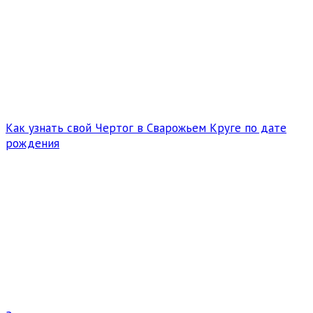
Как узнать свой Чертог в Сварожьем Круге по дате
рождения