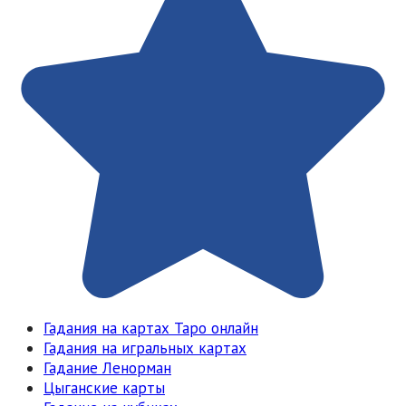
Гадания на картах Таро онлайн
Гадания на игральных картах
Гадание Ленорман
Цыганские карты