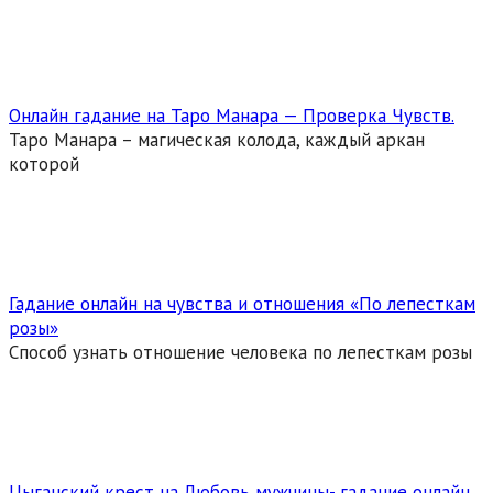
Онлайн гадание на Таро Манара — Проверка Чувств.
Таро Манара – магическая колода, каждый аркан
которой
Гадание онлайн на чувства и отношения «По лепесткам
розы»
Способ узнать отношение человека по лепесткам розы
Цыганский крест на Любовь мужчины- гадание онлайн