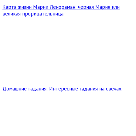
Карта жизни Марии Ленораман: черная Мария или
великая прорицательница
Домашние гадания: Интересные гадания на свечах.