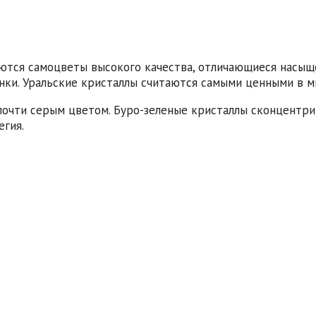
аются самоцветы высокого качества, отличающиеся насы
нки. Уральские кристаллы считаются самыми ценными в м
очти серым цветом. Буро-зеленые кристаллы сконцентрир
егия.