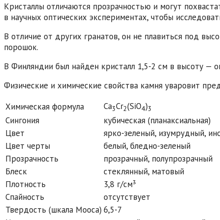
Кристаллы отличаются прозрачностью и могут похваста
в научных оптических экспериментах, чтобы исследовать
В отличие от других гранатов, он не плавиться под вы
порошок.
В Финляндии был найден кристалл 1,5-2 см в высоту — о
Физические и химические свойства камня уваровит пред
Ca
Cr
(SiO
)
Химическая формула
3
2
4
3
Сингония
кубическая (планаксиальная)
Цвет
ярко-зеленый, изумрудный, ин
Цвет черты
белый, бледно-зеленый
Прозрачность
прозрачный, полупрозрачный
Блеск
стеклянный, матовый
Плотность
3,8 г/см³
Спайность
отсутствует
Твердость (шкала Мооса)
6,5-7