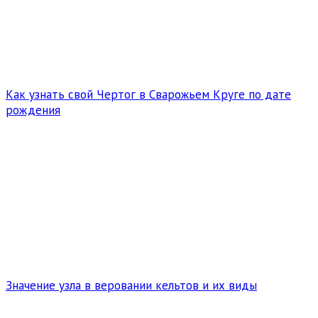
Как узнать свой Чертог в Сварожьем Круге по дате
рождения
Значение узла в веровании кельтов и их виды