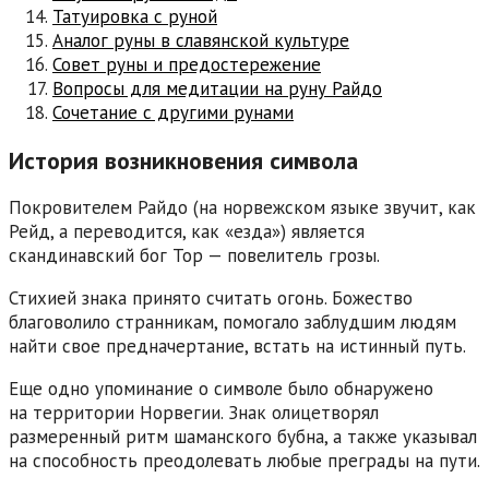
Татуировка с руной
Аналог руны в славянской культуре
Совет руны и предостережение
Вопросы для медитации на руну Райдо
Сочетание с другими рунами
История возникновения символа
Покровителем Райдо (на норвежском языке звучит, как
Рейд, а переводится, как «езда») является
скандинавский бог Тор — повелитель грозы.
Стихией знака принято считать огонь. Божество
благоволило странникам, помогало заблудшим людям
найти свое предначертание, встать на истинный путь.
Еще одно упоминание о символе было обнаружено
на территории Норвегии. Знак олицетворял
размеренный ритм шаманского бубна, а также указывал
на способность преодолевать любые преграды на пути.