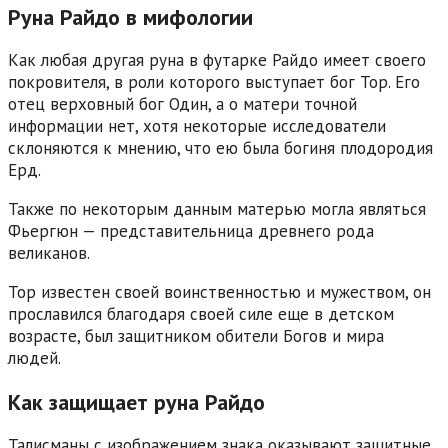
Руна Райдо в мифологии
Как любая другая руна в футарке Райдо имеет своего
покровителя, в роли которого выступает бог Тор. Его
отец верховный бог Один, а о матери точной
информации нет, хотя некоторые исследователи
склоняются к мнению, что ею была богиня плодородия
Ерд.
Также по некоторым данным матерью могла являться
Фьергюн — представительница древнего рода
великанов.
Тор известен своей воинственностью и мужеством, он
прославился благодаря своей силе еще в детском
возрасте, был защитником обители Богов и мира
людей.
Как защищает руна Райдо
Талисманы с изображением знака оказывают защитные