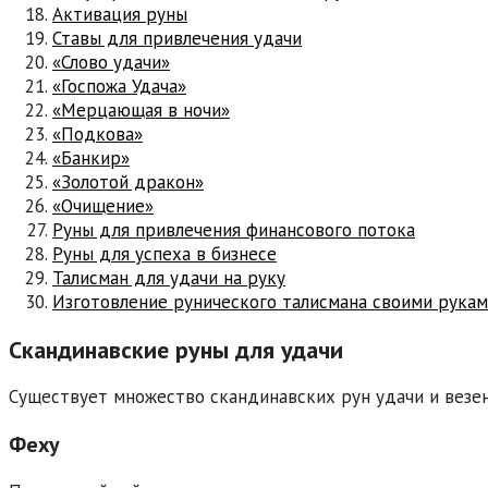
Активация руны
Ставы для привлечения удачи
«Слово удачи»
«Госпожа Удача»
«Мерцающая в ночи»
«Подкова»
«Банкир»
«Золотой дракон»
«Очищение»
Руны для привлечения финансового потока
Руны для успеха в бизнесе
Талисман для удачи на руку
Изготовление рунического талисмана своими рука
Скандинавские руны для удачи
Существует множество скандинавских рун удачи и везе
Феху