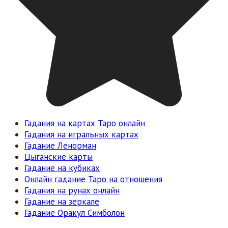
Гадания на картах Таро онлайн
Гадания на игральных картах
Гадание Ленорман
Цыганские карты
Гадание на кубиках
Онлайн гадание Таро на отношения
Гадания на рунах онлайн
Гадание на зеркале
Гадание Оракул Симболон