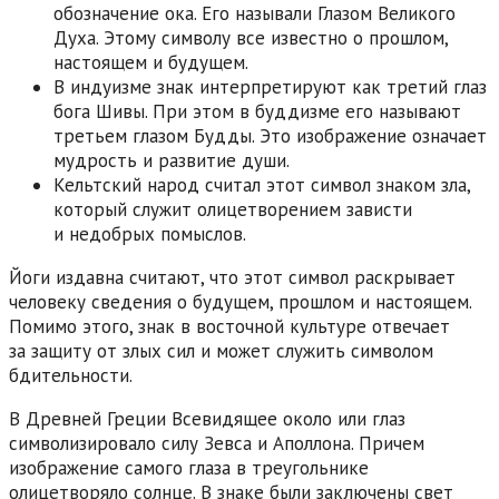
обозначение ока. Его называли Глазом Великого
Духа. Этому символу все известно о прошлом,
настоящем и будущем.
В индуизме знак интерпретируют как третий глаз
бога Шивы. При этом в буддизме его называют
третьем глазом Будды. Это изображение означает
мудрость и развитие души.
Кельтский народ считал этот символ знаком зла,
который служит олицетворением зависти
и недобрых помыслов.
Йоги издавна считают, что этот символ раскрывает
человеку сведения о будущем, прошлом и настоящем.
Помимо этого, знак в восточной культуре отвечает
за защиту от злых сил и может служить символом
бдительности.
В Древней Греции Всевидящее около или глаз
символизировало силу Зевса и Аполлона. Причем
изображение самого глаза в треугольнике
олицетворяло солнце. В знаке были заключены свет