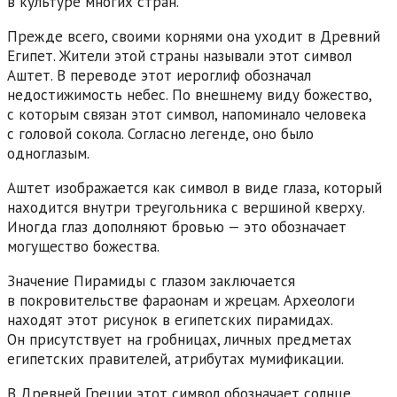
в культуре многих стран.
Прежде всего, своими корнями она уходит в Древний
Египет. Жители этой страны называли этот символ
Аштет. В переводе этот иероглиф обозначал
недостижимость небес. По внешнему виду божество,
с которым связан этот символ, напоминало человека
с головой сокола. Согласно легенде, оно было
одноглазым.
Аштет изображается как символ в виде глаза, который
находится внутри треугольника с вершиной кверху.
Иногда глаз дополняют бровью — это обозначает
могущество божества.
Значение Пирамиды с глазом заключается
в покровительстве фараонам и жрецам. Археологи
находят этот рисунок в египетских пирамидах.
Он присутствует на гробницах, личных предметах
египетских правителей, атрибутах мумификации.
В Древней Греции этот символ обозначает солнце.