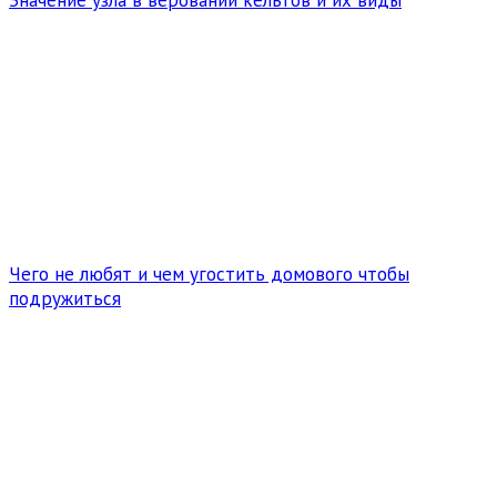
Значение узла в веровании кельтов и их виды
Чего не любят и чем угостить домового чтобы
подружиться