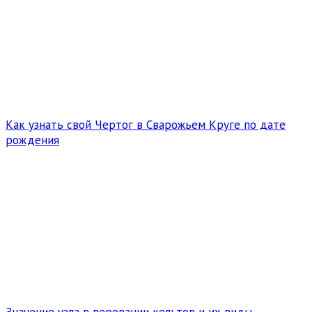
Как узнать свой Чертог в Сварожьем Круге по дате
рождения