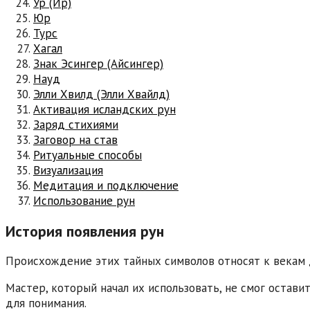
Ур (Ир)
Юр
Турс
Хагал
Знак Эсингер (Айсингер)
Науд
Элли Хвилд (Элли Хвайлд)
Активация исландских рун
Заряд стихиями
Заговор на став
Ритуальные способы
Визуализация
Медитация и подключение
Использование рун
История появления рун
Происхождение этих тайных символов относят к векам 
Мастер, который начал их использовать, не смог остави
для понимания.