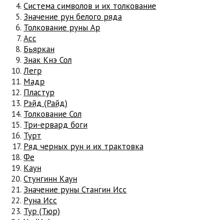
Система символов и их толкование
Значение рун белого ряда
Толкование руны Ар
Асс
Бьяркан
Знак Кнэ Сол
Легр
Мадр
Пластур
Рэйд (Райд)
Толкование Сол
Три-ервард боги
Турт
Ряд черных рун и их трактовка
Фе
Каун
Стунгинн Каун
Значение руны Стангин Исс
Руна Исс
Тур (Тюр)