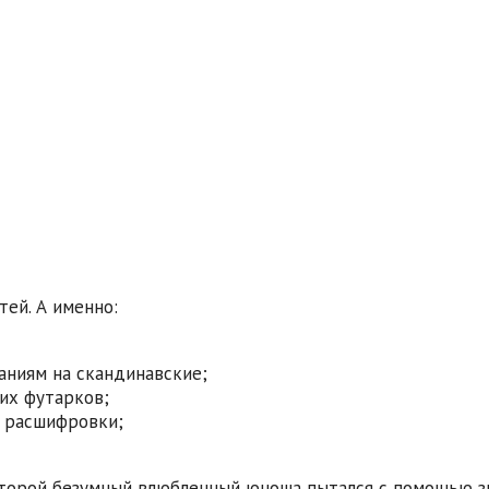
ей. А именно:
аниям на скандинавские;
их футарков;
 расшифровки;
оторой безумный влюбленный юноша пытался с помощью зн