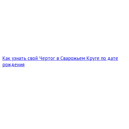
Как узнать свой Чертог в Сварожьем Круге по дате
рождения