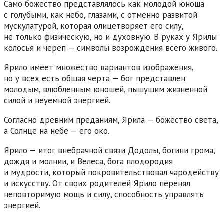
Само божество представлялось как молодой юноша
с голубыми, как небо, глазами, с отменно развитой
мускулатурой, которая олицетворяет его силу,
не только физическую, но и духовную. В руках у Ярилы
колосья и череп — символы возрождения всего живого.
Ярило имеет множество вариантов изображения,
но у всех есть общая черта — бог представлен
молодым, влюбленным юношей, пышущим жизненной
силой и неуемной энергией.
Согласно древним преданиям, Ярила — божество света,
а Солнце на небе — его око.
Ярило — итог внебрачной связи Додолы, богини грома,
дождя и молнии, и Велеса, бога плодородия
и мудрости, который покровительствовал чародейству
и искусству. От своих родителей Ярило перенял
неповторимую мощь и силу, способность управлять
энергией.