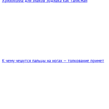
Хризоколла для знаков Зодиака как талисман
К чему чешутся пальцы на ногах — толкование примет