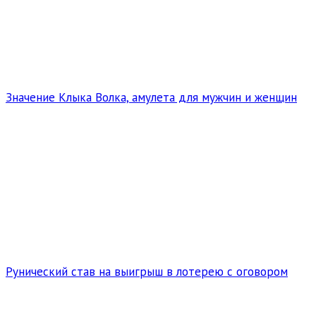
Значение Клыка Волка, амулета для мужчин и женщин
Рунический став на выигрыш в лотерею с оговором