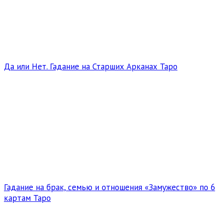
Да или Нет. Гадание на Старших Арканах Таро
Гадание на брак, семью и отношения «Замужество» по 6
картам Таро