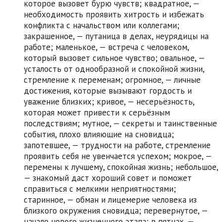
которое вызовет бурю чувств; квадратное, —
необходимость проявить хитрость и избежать
конфликта с начальством или коллегами;
закрашенное, — путаница в делах, неурядицы на
работе; маленькое, — встреча с человеком,
который вызовет сильное чувство; овальное, —
усталость от однообразной и спокойной жизни,
стремление к переменам; огромное, — личные
достижения, которые вызывают гордость и
уважение близких; кривое, — несерьёзность,
которая может привести к серьёзным
последствиям; мутное, — секреты и таинственные
события, плохо влияющие на сновидца;
запотевшее, — трудности на работе, стремление
проявить себя не увенчается успехом; мокрое, —
перемены к лучшему, спокойная жизнь; небольшое,
— знакомый даст хороший совет и поможет
справиться с мелкими неприятностями;
старинное, — обман и лицемерие человека из
близкого окружения сновидца; перевернутое, —
начало нового жизненного этапа; в пятнах, —