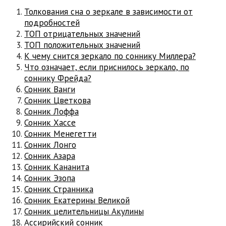
Толкования сна о зеркале в зависимости от
подробностей
ТОП отрицательных значений
ТОП положительных значений
К чему снится зеркало по соннику Миллера?
Что означает, если приснилось зеркало, по
соннику Фрейда?
Сонник Ванги
Сонник Цветкова
Сонник Лоффа
Сонник Хассе
Сонник Менегетти
Сонник Лонго
Сонник Азара
Сонник Кананита
Сонник Эзопа
Сонник Странника
Сонник Екатерины Великой
Сонник целительницы Акулины
Ассирийский сонник