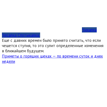
Чихалка
Чесалка Спотыкалка
Еще с давних времен было принято считать, что если
чешется ступня, то это сулит определенные изменения
в ближайшем будущем.
Приметы о горящих щеках — по времени суток и днях
недели