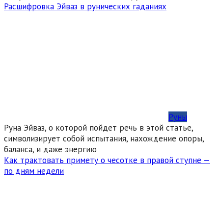
Расшифровка Эйваз в рунических гаданиях
Руны
Руна Эйваз, о которой пойдет речь в этой статье,
символизирует собой испытания, нахождение опоры,
баланса, и даже энергию
Как трактовать примету о чесотке в правой ступне —
по дням недели